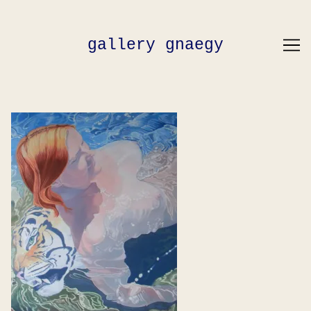
Skip
to
Content
gallery gnaegy