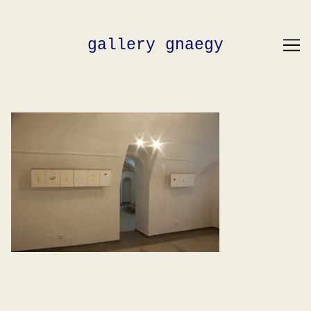
Skip
to
Content
gallery gnaegy