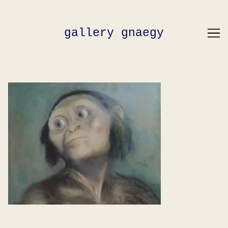
Skip
to
Content
gallery gnaegy