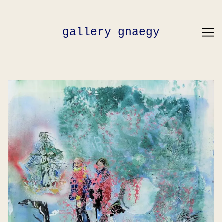
Skip
to
Content
gallery gnaegy