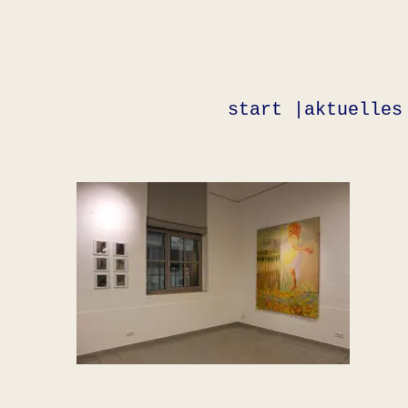
Skip
to
Content
start |
aktuelles